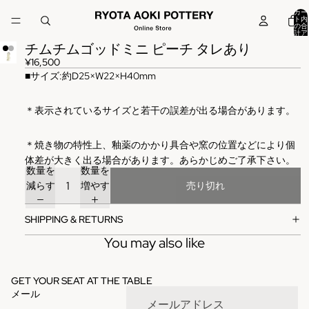
カー
ト内
の合
計ア
イテ
チムチムゴッドミニ ピーチ タレあり
ム
数:
0
¥16,500
■サイズ:約D25×W22×H40mm
＊表示されているサイズと若干の誤差が出る場合があります。
＊焼き物の特性上、釉薬のかかり具合や窯の位置などにより個
体差が大きく出る場合があります。あらかじめご了承下さい。
数量を
数量を
減らす
増やす
売り切れ
SHIPPING & RETURNS
You may also like
GET YOUR SEAT AT THE TABLE
メール