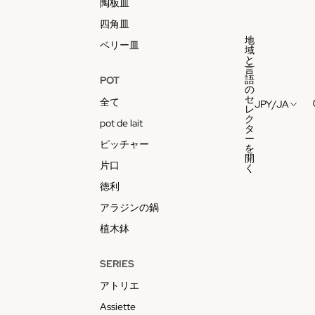
陶板皿
四角皿
地
ベリー皿
域
と
言
語
POT
の
セ
全て
JPY
/
JA
レ
ク
pot de lait
タ
ー
ピッチャー
を
開
片口
く
徳利
アラジンの鍋
植木鉢
SERIES
アトリエ
Assiette