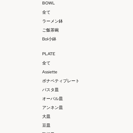
BOWL
全て
ラーメン鉢
ご飯茶碗
Bol小鉢
PLATE
全て
Assiette
ボナペティプレート
パスタ皿
オーバル皿
アンネン皿
大皿
豆皿