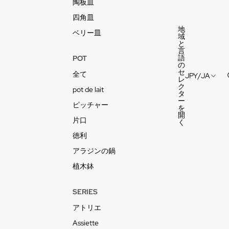
陶板皿
四角皿
地
ベリー皿
域
と
言
語
POT
の
セ
全て
JPY
/
JA
レ
ク
pot de lait
タ
ー
ピッチャー
を
開
片口
く
徳利
アラジンの鍋
植木鉢
SERIES
アトリエ
Assiette