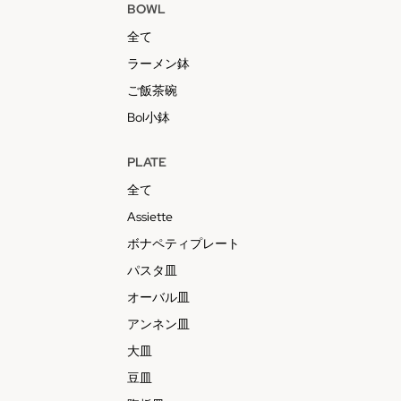
BOWL
全て
ラーメン鉢
ご飯茶碗
Bol小鉢
PLATE
全て
Assiette
ボナペティプレート
パスタ皿
オーバル皿
アンネン皿
大皿
豆皿