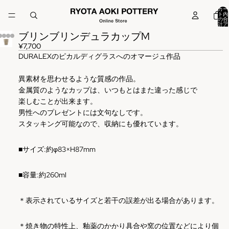
カー
ト内
の合
計ア
イテ
ブリンブリンデュラカップM
ム
数:
0
¥7,700
DURALEXのピカルディグラスへのオマージュ作品
異素材を思わせるような質感の作品。
金属質のようなカップは、いつもとはまた違った感じで
楽しむことが出来ます。
男性へのプレゼントには文句なしです。
スタッキング可能なので、収納にも優れています。
■
サイズ
:
約φ83×H87mm
■容量:約260ml
＊表示されているサイズと若干の誤差が出る場合があります。
＊焼き物の特性上、釉薬のかかり具合や窯の位置などにより個