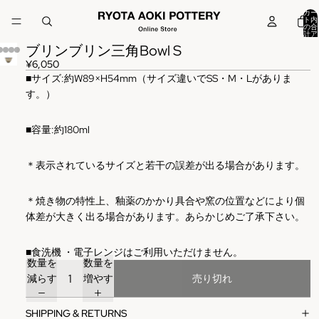
カー
ト内
の合
計ア
イテ
ブリンブリン三角Bowl S
ム
数:
0
¥6,050
■
サイズ
:
約W89×H54mm（サイズ違いでSS・M・Lがありま
す。）
■容量:約180ml
＊表示されているサイズと若干の誤差が出る場合があります。
＊焼き物の特性上、釉薬のかかり具合や窯の位置などにより個
体差が大きく出る場合があります。あらかじめご了承下さい。
■
食洗機
・電子レンジはご利用いただけません。
数量を
数量を
減らす
増やす
売り切れ
SHIPPING & RETURNS