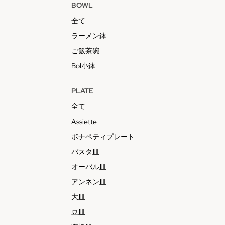
BOWL
全て
ラーメン鉢
ご飯茶碗
Bol小鉢
PLATE
全て
Assiette
ボナペティプレート
パスタ皿
オーバル皿
アンネン皿
大皿
豆皿