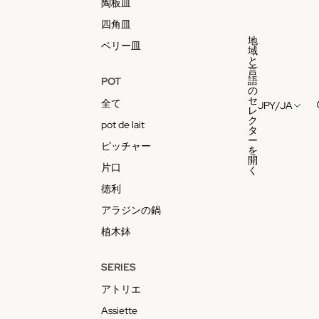
陶板皿
四角皿
地
ベリー皿
域
と
言
語
POT
の
セ
全て
JPY
/
JA
レ
ク
pot de lait
タ
ー
ピッチャー
を
開
片口
く
徳利
アラジンの鍋
植木鉢
SERIES
アトリエ
Assiette