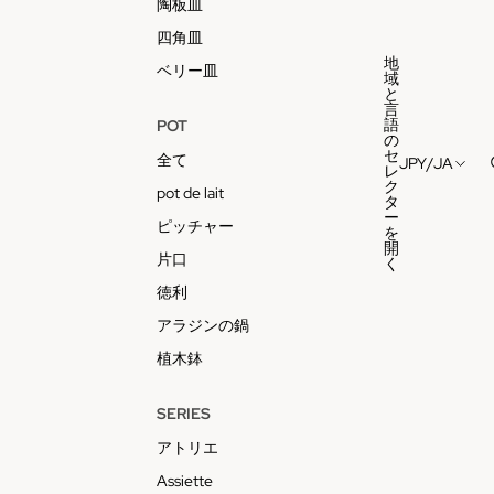
陶板皿
四角皿
地
ベリー皿
域
と
言
語
POT
の
セ
全て
JPY
/
JA
レ
ク
pot de lait
タ
ー
ピッチャー
を
開
片口
く
徳利
アラジンの鍋
植木鉢
SERIES
アトリエ
Assiette