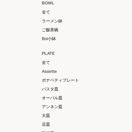
BOWL
全て
ラーメン鉢
ご飯茶碗
Bol小鉢
PLATE
全て
Assiette
ボナペティプレート
パスタ皿
オーバル皿
アンネン皿
大皿
豆皿