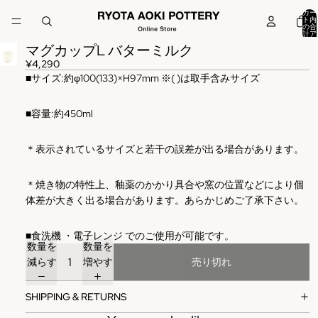
カー
ト内
の合
計ア
イテ
マグカップL バターミルク
ム
数:
0
¥4,290
■
サイズ
:
約φ100(133)×H97mm ※( )は取手含みサイズ
■容量:約450ml
＊表示されているサイズと若干の誤差が出る場合があります。
＊焼き物の特性上、釉薬のかかり具合や窯の位置などにより個
体差が大きく出る場合があります。あらかじめご了承下さい。
■
食洗機
・電子レンジ
でのご使用が可能です。
数量を
数量を
減らす
増やす
売り切れ
SHIPPING & RETURNS