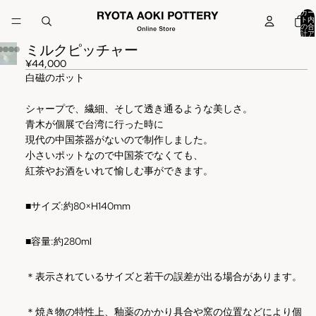
カー
ト内
の合
計ア
イテ
ミルクピッチャー
ム
数:
0
¥44,000
白磁のポット
シャープで、繊細、そして透き通るような美しさ。
青木が個展で台湾に行った時に
現代の中国茶器がないので制作しました。
小さいポットなので中国茶でなくても、
紅茶やお酒をいれて愉しむ事ができます。
■
サイズ
:
約80×H140mm
■容量:約280ml
＊表示されているサイズと若干の誤差が出る場合があります。
＊焼き物の特性上、釉薬のかかり具合や窯の位置などにより個