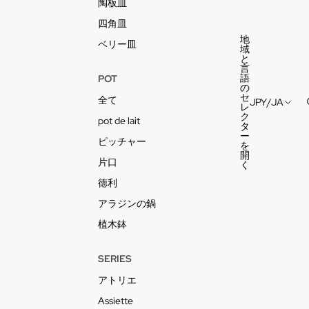
陶板皿
四角皿
地
ベリー皿
域
と
言
語
POT
の
セ
全て
JPY
/
JA
レ
ク
pot de lait
タ
ー
ピッチャー
を
開
片口
く
徳利
アラジンの鍋
植木鉢
SERIES
アトリエ
Assiette