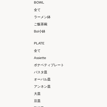
BOWL
全て
ラーメン鉢
ご飯茶碗
Bol小鉢
PLATE
全て
Assiette
ボナペティプレート
パスタ皿
オーバル皿
アンネン皿
大皿
豆皿