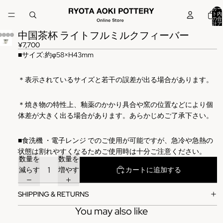
カー
ト内
の合
計ア
イテ
中国茶杯 ライトフルミルクフィーバー
ム
数:
0
¥7,700
■
サイズ
:
約φ58×H43mm
＊表示されているサイズと若干の誤差が出る場合があります。
＊焼き物の特性上、釉薬のかかり具合や窯の位置などにより個
体差が大きく出る場合があります。あらかじめご了承下さい。
■
食洗機
・電子レンジ
でのご使用が可能ですが、急冷や急熱の
状態は割れやすくなるためご使用時は十分ご注意ください。
数量を
数量を
減らす
増やす
カートに追加する
SHIPPING & RETURNS
You may also like