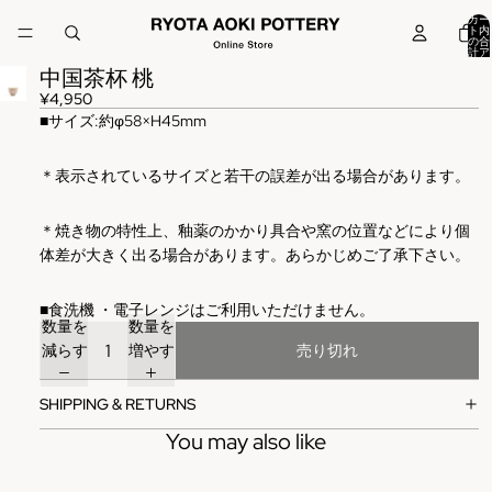
カー
ト内
の合
計ア
イテ
中国茶杯 桃
ム
数:
0
¥4,950
■
サイズ
:
約φ58×H45mm
＊表示されているサイズと若干の誤差が出る場合があります。
＊焼き物の特性上、釉薬のかかり具合や窯の位置などにより個
体差が大きく出る場合があります。あらかじめご了承下さい。
■
食洗機
・電子レンジはご利用いただけません。
数量を
数量を
減らす
増やす
売り切れ
SHIPPING & RETURNS
You may also like