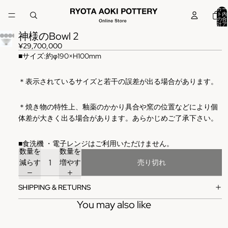
カー
ト内
の合
計ア
イテ
神様のBowl 2
ム
数:
0
¥29,700,000
■
サイズ
:
約φ190×H100mm
＊表示されているサイズと若干の誤差が出る場合があります。
＊焼き物の特性上、釉薬のかかり具合や窯の位置などにより個
体差が大きく出る場合があります。あらかじめご了承下さい。
■
食洗機
・電子レンジはご利用いただけません。
数量を
数量を
減らす
増やす
売り切れ
SHIPPING & RETURNS
You may also like