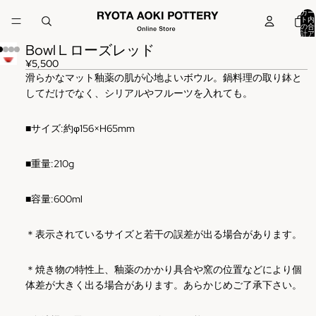
カー
ト内
の合
計ア
イテ
Bowl L ローズレッド
ム
数:
0
¥5,500
滑らかなマット釉薬の肌が心地よいボウル。鍋料理の取り鉢と
してだけでなく、シリアルやフルーツを入れても。
■
サイズ
:
約φ156×H65mm
■
重量:210g
■
容量:600ml
＊表示されているサイズと若干の誤差が出る場合があります。
＊焼き物の特性上、釉薬のかかり具合や窯の位置などにより個
体差が大きく出る場合があります。あらかじめご了承下さい。