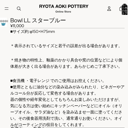
カー
ト内
の合
計ア
イテ
Bowl LL スターブルー
ム
数:
0
¥11,000
■
サイズ約:φ150×H75mm
＊表示されているサイズと若干の誤差が出る場合があります。
＊焼き物の特性上、釉薬のかかり具合や窯の位置などにより個
体差が大きく出る場合があります。あらかじめご了承下さい。
■食洗機 ・電子レンジ でのご使用はお控えください。
■使用とともに油分などの染み込みがみられたり、ビネガーやア
ルコール分が反応して変色する場合があります。
器の個性や経年変化としてもちろんお楽しみいただけますが、
気になる方は使い始めにキッチンペーパーなどにオイル（オリ
ーブオイル、サラダ油など）を染み込ませ一面に塗ってくださ
い。その後食器用洗剤で洗い、通常通りお使いください。オイ
ルがコーティングの役目をしてくれます。