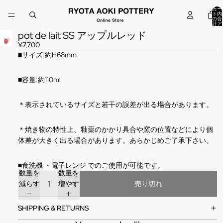
カー
ト内
の合
計ア
イテ
pot de lait SS アップルレッド
ム
数:
0
¥7,700
■
サイズ
:
約H68mm
■容量:約110ml
＊表示されているサイズと若干の誤差が出る場合があります。
＊焼き物の特性上、釉薬のかかり具合や窯の位置などにより個
体差が大きく出る場合があります。あらかじめご了承下さい。
■
食洗機
・電子レンジ
でのご使用が可能です。
数量を
数量を
減らす
増やす
売り切れ
SHIPPING & RETURNS