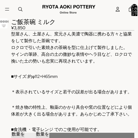
カー
ト内
の合
計ア
イテ
ご飯茶碗 ミルク
ム
数:
0
¥3,850
型屋さん、土屋さん、窯元さん美濃で陶器に携わる方々と協業
をして製作した茶碗です。
ロクロで引いた素焼きの茶碗を型に仕上げて製作しました。
サインの筆跡、高台の土の微妙な表情やヘラ目など、ロクロで
挽いた土の勢いも忠実に再現されています。
■
サイズ
:
約φ112×H65mm
＊表示されているサイズと若干の誤差が出る場合があります。
＊焼き物の特性上、釉薬のかかり具合や窯の位置などにより個
体差が大きく出る場合があります。あらかじめご了承下さい。
■
食洗機
・電子レンジ
でのご使用が可能です。
数量を
数量を