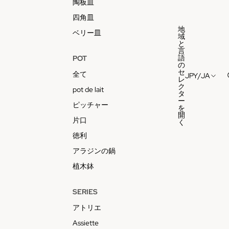
陶板皿
四角皿
地
ベリー皿
域
と
言
語
POT
の
セ
全て
JPY
/
JA
レ
ク
pot de lait
タ
ー
ピッチャー
を
開
片口
く
徳利
アラジンの鍋
植木鉢
SERIES
アトリエ
Assiette