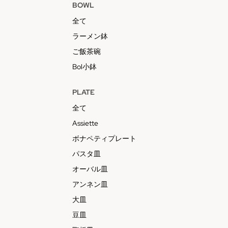
BOWL
全て
ラーメン鉢
ご飯茶碗
Bol小鉢
PLATE
全て
Assiette
ボナペティプレート
パスタ皿
オーバル皿
アンネン皿
大皿
豆皿