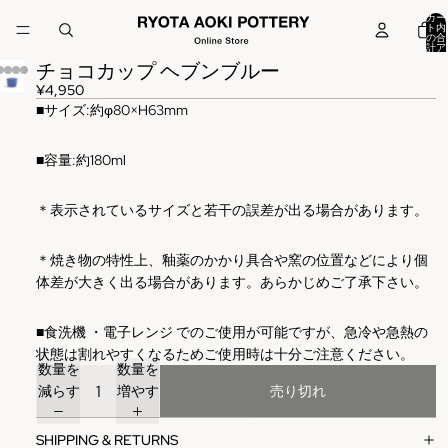
カー
ト内
の合
計ア
イテ
チョコカップ ヘブンブルー
ム
数:
0
¥4,950
■
サイズ
:
約φ80×H63mm
■容量:約180ml
＊表示されているサイズと若干の誤差が出る場合があります。
＊焼き物の特性上、釉薬のかかり具合や窯の位置などにより個
体差が大きく出る場合があります。あらかじめご了承下さい。
■
食洗機
・電子レンジ
でのご使用が可能ですが、急冷や急熱の
状態は割れやすくなるためご使用時は十分ご注意ください。
数量を
数量を
減らす
増やす
売り切れ
SHIPPING & RETURNS