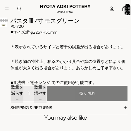
カー
ト内
の合
計ア
イテ
パスタ皿7寸 モスグリーン
ム
数:
0
¥5,720
■
サイズ
:
約φ225×H50mm
＊表示されているサイズと若干の誤差が出る場合があります。
＊焼き物の特性上、釉薬のかかり具合や窯の位置などにより個
体差が大きく出る場合があります。あらかじめご了承下さい。
■
食洗機
・電子レンジ
でのご使用が可能です。
数量を
数量を
減らす
増やす
売り切れ
SHIPPING & RETURNS
You may also like