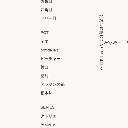
陶板皿
四角皿
地
ベリー皿
域
と
言
語
POT
の
セ
全て
JPY
/
JA
レ
ク
pot de lait
タ
ー
ピッチャー
を
開
片口
く
徳利
アラジンの鍋
植木鉢
SERIES
アトリエ
Assiette