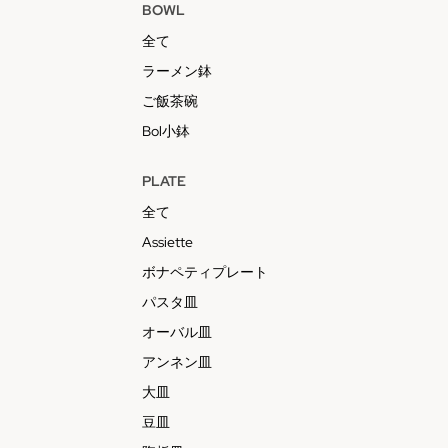
BOWL
全て
ラーメン鉢
ご飯茶碗
Bol小鉢
PLATE
全て
Assiette
ボナペティプレート
パスタ皿
オーバル皿
アンネン皿
大皿
豆皿