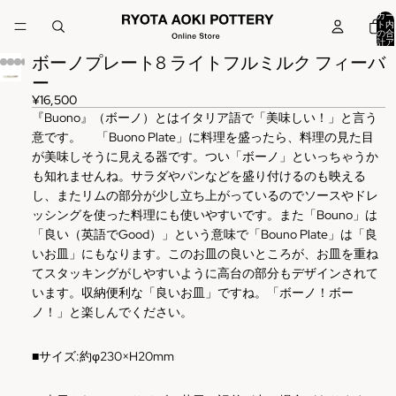
カー
ト内
の合
計ア
イテ
ボーノプレート8 ライトフルミルク フィーバ
ム
数:
0
ー
¥16,500
『Buono』（ボーノ）とはイタリア語で「美味しい！」と言う
意です。 「Buono Plate」に料理を盛ったら、料理の見た目
が美味しそうに見える器です。つい「ボーノ」といっちゃうか
も知れませんね。サラダやパンなどを盛り付けるのも映える
し、またリムの部分が少し立ち上がっているのでソースやドレ
ッシングを使った料理にも使いやすいです。また「Bouno」は
「良い（英語でGood）」という意味で「Bouno Plate」は「良
いお皿」にもなります。このお皿の良いところが、お皿を重ね
てスタッキングがしやすいように高台の部分もデザインされて
います。収納便利な「良いお皿」ですね。「ボーノ！ボー
ノ！」と楽しんでください。
■
サイズ
:
約φ230×H20mm