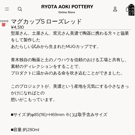
カー
ト内
の合
計ア
イテ
マグカップS ローズレッド
ム
数:
0
¥4,510
型屋さん、土屋さん、窯元さん美濃で陶器に携わる方々と協業
をして製作した
あたらしい試みから生まれたMUGカップです。
青木独自の釉薬と土のノウハウを信頼のおける工場と共有し、
素材のディレクションをすることで、
プロダクトに温かみのある命を吹き込むことができました。
このプロジェクトが、美濃という産地を元気にする小さなきっ
かけになればとの
想いがこもっています。
■
サイズ
:
約φ85(116)×H69mm ※( )は取手含みサイズ
■容量:約280ml