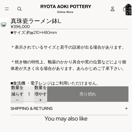
カー
ト内
の合
計ア
イテ
真珠瓷ラーメン鉢L
ム
数:
0
¥396,000
■
サイズ
:
約φ210×H80mm
＊表示されているサイズと若干の誤差が出る場合があります。
＊焼き物の特性上、釉薬のかかり具合や窯の位置などにより個
体差が大きく出る場合があります。あらかじめご了承下さい。
■
食洗機
・電子レンジはご利用いただけません。
数量を
数量を
減らす
増やす
売り切れ
SHIPPING & RETURNS
You may also like