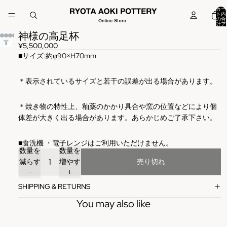
カー
ト内
の合
計ア
イテ
神様の高足杯
ム
数:
0
¥5,500,000
■
サイズ
:
約φ90×H70mm
＊表示されているサイズと若干の誤差が出る場合があります。
＊焼き物の特性上、釉薬のかかり具合や窯の位置などにより個
体差が大きく出る場合があります。あらかじめご了承下さい。
■
食洗機
・電子レンジはご利用いただけません。
数量を
数量を
減らす
増やす
売り切れ
SHIPPING & RETURNS
You may also like