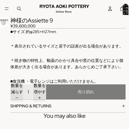
カー
ト内
の合
計ア
イテ
神様のAssiette 9
ム
数:
0
¥39,600,000
■
サイズ
:
約φ285×H27mm
＊表示されているサイズと若干の誤差が出る場合があります。
＊焼き物の特性上、釉薬のかかり具合や窯の位置などにより個
体差が大きく出る場合があります。あらかじめご了承下さい。
■
食洗機
・電子レンジはご利用いただけません。
数量を
数量を
減らす
増やす
売り切れ
SHIPPING & RETURNS
You may also like