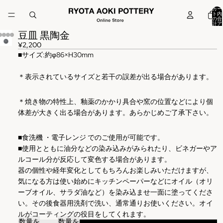
カー
ト内
の合
計ア
イテ
豆皿 黒陶金
ム
数:
0
¥2,200
■
サイズ
:
約φ86×H30mm
＊表示されているサイズと若干の誤差が出る場合があります。
＊焼き物の特性上、釉薬のかかり具合や窯の位置などにより個
体差が大きく出る場合があります。あらかじめご了承下さい。
■食洗機 ・電子レンジ でのご使用が可能です。
■使用とともに油分などの染み込みがみられたり、ビネガーやア
ルコール分が反応して変色する場合があります。
器の個性や経年変化としてもちろんお楽しみいただけますが、
気になる方は使い始めにキッチンペーパーなどにオイル（オリ
ーブオイル、サラダ油など）を染み込ませ一面に塗ってくださ
い。その後食器用洗剤で洗い、通常通りお使いください。オイ
ルがコーティングの役目をしてくれます。
数量を
数量を