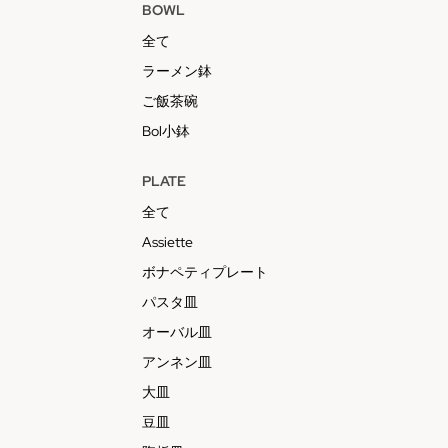
BOWL
全て
ラーメン鉢
ご飯茶碗
Bol小鉢
PLATE
全て
Assiette
ボナペティプレート
パスタ皿
オーバル皿
アンネン皿
大皿
豆皿