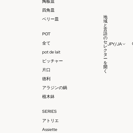
陶板皿
四角皿
地
ベリー皿
域
と
言
語
POT
の
セ
全て
JPY
/
JA
レ
ク
pot de lait
タ
ー
ピッチャー
を
開
片口
く
徳利
アラジンの鍋
植木鉢
SERIES
アトリエ
Assiette